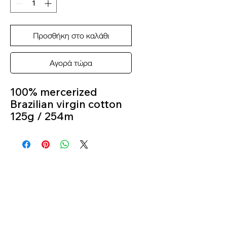
Προσθήκη στο καλάθι
Αγορά τώρα
100% mercerized
Brazilian virgin cotton
125g / 254m
Crochet Hook 2.25mm
- 4 mm
Knitting Needles
3.00mm - 4.5 mm
Colour 2829