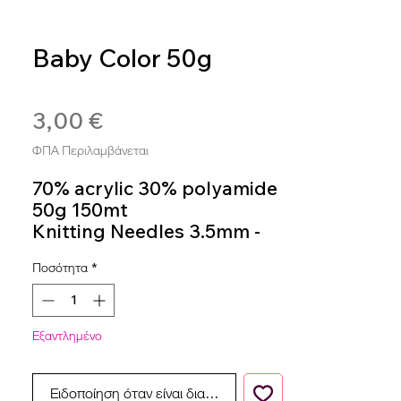
Baby Color 50g
SKU: 4036014150604
3,00 €
Τιμή
ΦΠΑ Περιλαμβάνεται
70% acrylic 30% polyamide
50g 150mt
Knitting Needles 3.5mm -
4.5mm
Ποσότητα
*
Colour 1
Εξαντλημένο
Ειδοποίηση όταν είναι διαθέσιμο