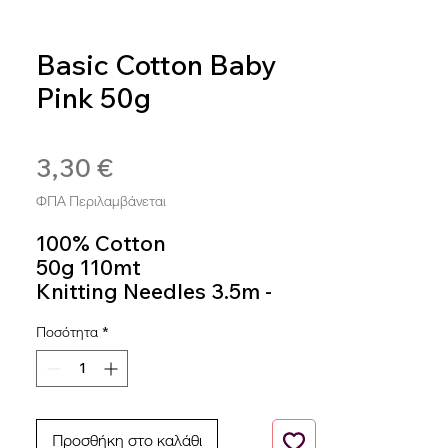
Basic Cotton Baby
Pink 50g
SKU: 8020586407408
3,30 €
Τιμή
ΦΠΑ Περιλαμβάνεται
100% Cotton
50g 110mt
Knitting Needles 3.5m -
4.5m
Ποσότητα
*
Colour 0525
Προσθήκη στο καλάθι