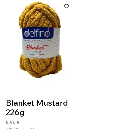
SKU: BLA815
Blanket Mustard
226g
Τιμή
8,90 €