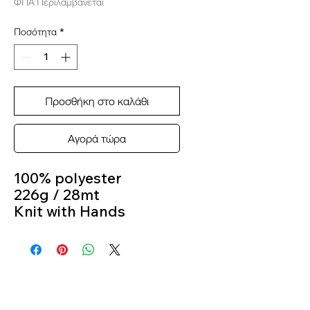
ΦΠΑ Περιλαμβάνεται
Ποσότητα
*
Προσθήκη στο καλάθι
Αγορά τώρα
100% polyester
226g / 28mt
Knit with Hands
3 Balls for a Baby
blanket around
70cmx90cmColour
Colour 815