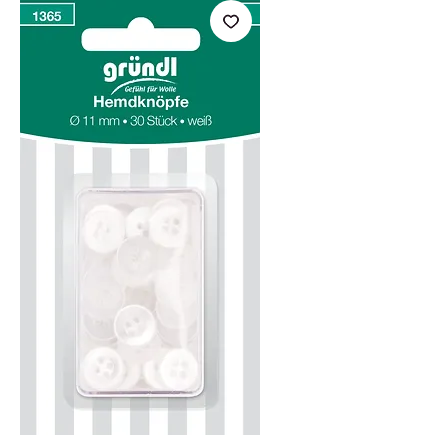
SKU: 4036014166896