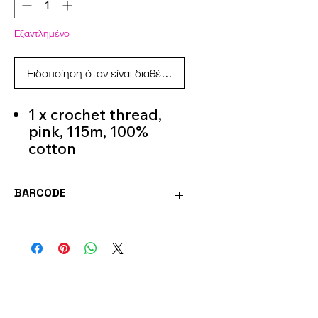
Εξαντλημένο
Ειδοποίηση όταν είναι διαθέσιμο
1 x crochet thread,
pink, 115m, 100%
cotton
2 x crochet thread,
pink and cream, 23m
BARCODE
each, 100% cotton
1 x Black Crochet
4036014268323
Thread 3m 100%
Cotton
Filling cotton, 25g,
100% polyester
Crochet hook 3 mm