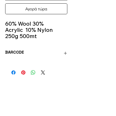
Αγορά τώρα
60% Wool 30%
Acrylic 10% Nylon
250g 500mt
Knitting Needle 4m -
4.5m
BARCODE
Colour 20
ECON20