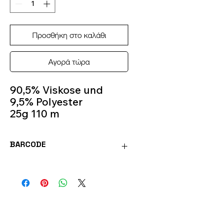
Προσθήκη στο καλάθι
Αγορά τώρα
90,5% Viskose und
9,5% Polyester
25g 110 m
Crochet Hook 1 mm-2
mm
BARCODE
Colour 8205
4036014148519