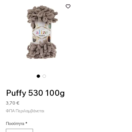
SKU: 8697678060959
Puffy 530 100g
Τιμή
3,70 €
ΦΠΑ Περιλαμβάνεται
Ποσότητα
*