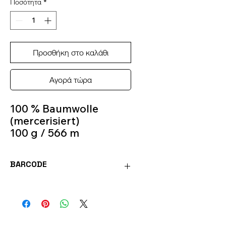
Ποσότητα
*
Προσθήκη στο καλάθι
Αγορά τώρα
100 % Baumwolle
(mercerisiert)
100 g / 566 m
Crochet Hook 1,50 mm
- 2 mm
BARCODE
Colour 103
4036014006031