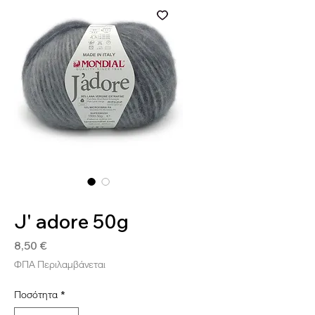
SKU: 8020586492954
J' adore 50g
Τιμή
8,50 €
ΦΠΑ Περιλαμβάνεται
Ποσότητα
*