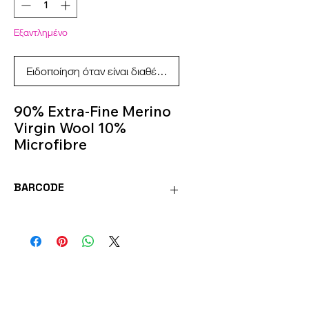
Εξαντλημένο
Ειδοποίηση όταν είναι διαθέσιμο
90% Extra-Fine Merino
Virgin Wool 10%
Microfibre
50 g - 150 m
Knitting Needles 4m -
BARCODE
5m
Colour 787
8020586492954