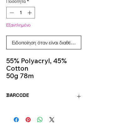
Ποσότητα
*
Εξαντλημένο
Ειδοποίηση όταν είναι διαθέσιμο
55% Polyacryl, 45%
Cotton
50g 78m
Knitting Needles 6m -
7m
BARCODE
Colour 37
4036014250281