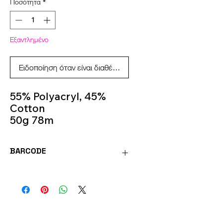
Ποσότητα
*
Εξαντλημένο
Ειδοποίηση όταν είναι διαθέσιμο
55% Polyacryl, 45%
Cotton
50g 78m
Knitting Needles 6m -
7m
BARCODE
Colour 41
4036014250403