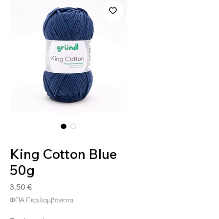
SKU: 4036014250403
King Cotton Blue
50g
Τιμή
3,50 €
ΦΠΑ Περιλαμβάνεται