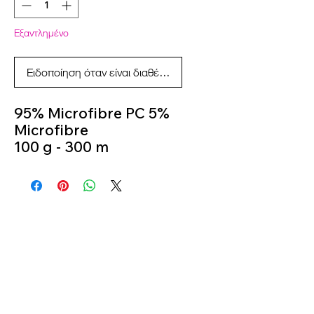
Εξαντλημένο
Ειδοποίηση όταν είναι διαθέσιμο
95% Microfibre PC 5%
Microfibre
100 g - 300 m
knitting Needles
4.5mm
Crochet Hook 3,5mm -
4 mm
Colour 555