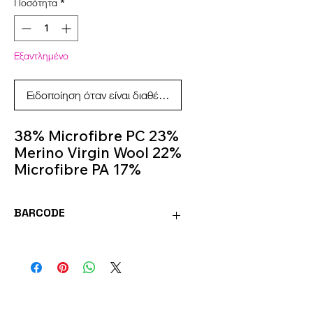
Ποσότητα
*
Εξαντλημένο
Ειδοποίηση όταν είναι διαθέσιμο
38% Microfibre PC 23%
Merino Virgin Wool 22%
Microfibre PA 17%
Alpaca
50 g - 125 m
BARCODE
Knitting Needles 5m-
6m
8020586493777
Colour 930