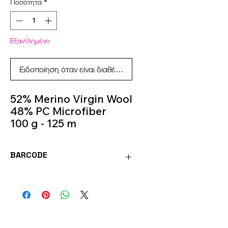
Ποσότητα
*
Εξαντλημένο
Ειδοποίηση όταν είναι διαθέσιμο
52% Merino Virgin Wool
48% PC Microfiber
100 g - 125 m
Knitting Needles 5.5m -
6.5m
BARCODE
Colour 207
8020586397075