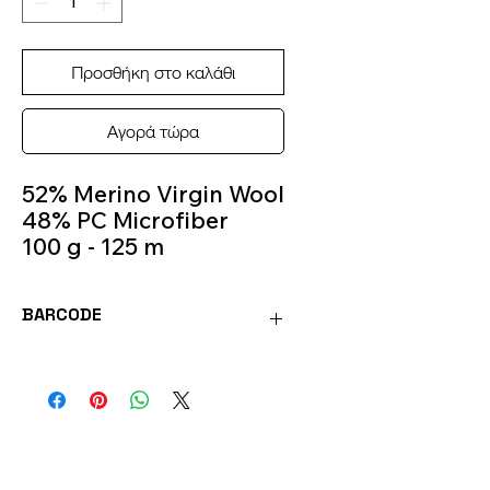
Προσθήκη στο καλάθι
Αγορά τώρα
52% Merino Virgin Wool
48% PC Microfiber
100 g - 125 m
Knitting Needles 5.5m -
6.5m
BARCODE
Colour 0426
8020586052325