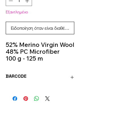
Εξαντλημένο
Ειδοποίηση όταν είναι διαθέσιμο
52% Merino Virgin Wool
48% PC Microfiber
100 g - 125 m
Knitting Needles 5.5m -
6.5m
BARCODE
Colour 484
8020586491438