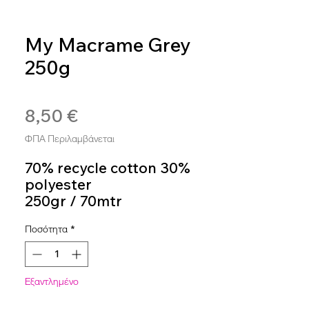
My Macrame Grey
250g
SKU: 8032502481614
8,50 €
Τιμή
ΦΠΑ Περιλαμβάνεται
70% recycle cotton 30%
polyester
250gr / 70mtr
Crochet Hook 4mm - 5 mm
Ποσότητα
*
Colour 12
Εξαντλημένο