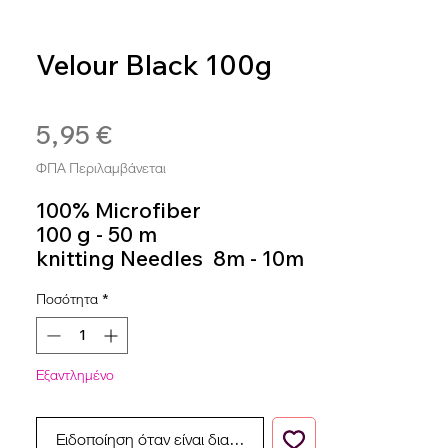
Velour Black 100g
SKU: 8020586485307
5,95 €
Τιμή
ΦΠΑ Περιλαμβάνεται
100% Microfiber
100 g - 50 m
knitting Needles 8m - 10m
Colour 951
Ποσότητα
*
Εξαντλημένο
Ειδοποίηση όταν είναι διαθέσιμο