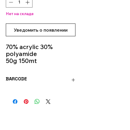
Нет на складе
Уведомить о появлении
70% acrylic 30%
polyamide
50g 150mt
Knitting Needles
3.5mm - 4.5mm
BARCODE
Colour 2
4036014150635