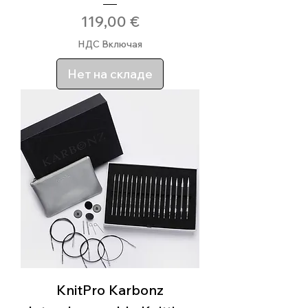
Цена
119,00 €
НДС Включая
Нет на складе
KnitPro Karbonz