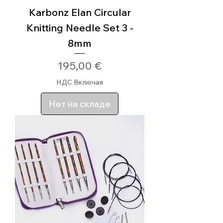
Karbonz Elan Circular
Knitting Needle Set 3 -
8mm
Цена
195,00 €
НДС Включая
Нет на складе