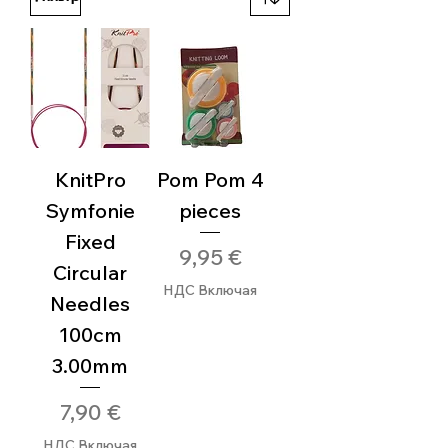
KnitPro
Pom Pom 4
Symfonie
pieces
Fixed
Цена
9,95 €
Circular
НДС Включая
Needles
100cm
3.00mm
Цена
7,90 €
НДС Включая