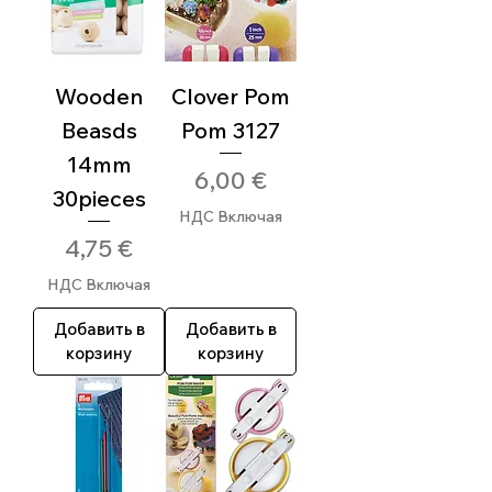
Wooden
Clover Pom
Beasds
Pom 3127
14mm
Цена
6,00 €
30pieces
НДС Включая
Цена
4,75 €
НДС Включая
Добавить в
Добавить в
корзину
корзину