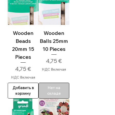
Wooden
Wooden
Beads
Balls 25mm
20mm 15
10 Pieces
Pieces
Цена
4,75 €
Цена
4,75 €
НДС Включая
НДС Включая
Добавить в
Нет на
корзину
складе