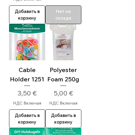
Добавить в
Нет на
корзину
складе
Cable
Polyester
Holder 1251
Foam 250g
Цена
Цена
3,50 €
5,00 €
НДС Включая
НДС Включая
Добавить в
Добавить в
корзину
корзину