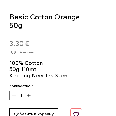
Basic Cotton Orange
50g
Артикул: 8020586407255
Цена
3,30 €
НДС Включая
100% Cotton
50g 110mt
Knitting Needles 3.5m -
4.5m
Количество
*
Colour 0122
Добавить в корзину