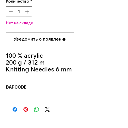
Количество
*
Нет на складе
Уведомить о появлении
100 % acrylic
200 g / 312 m
Knitting Needles 6 mm
- 7 mm
Colour 04
BARCODE
4036014236421