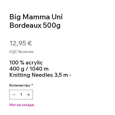
Big Mamma Uni
Bordeaux 500g
Артикул: 4036014199788
Цена
12,95 €
НДС Включая
100 % acrylic
400 g / 1040 m
Knitting Needles 3,5 m -
4,5 m
Количество
*
colour 138
Нет на складе