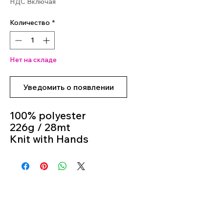
НДС Включая
Количество
*
Нет на складе
Уведомить о появлении
100% polyester
226g / 28mt
Knit with Hands
3 Balls for a Baby
blanket around
70cmx90cmColour
Colour 805