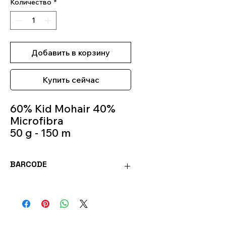
Количество
*
Добавить в корзину
Купить сейчас
60% Kid Mohair 40%
Microfibra
50 g - 150 m
Knitting Needles 5m -
6m
BARCODE
Colour 512
8020586459766