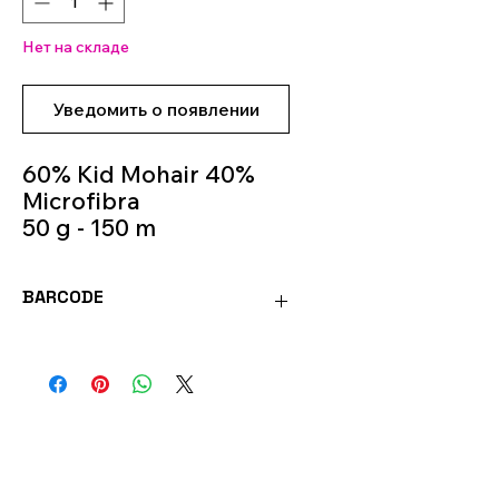
Нет на складе
Уведомить о появлении
60% Kid Mohair 40%
Microfibra
50 g - 150 m
Knitting Needles 5m -
6m
BARCODE
Colour 250
8020586433117