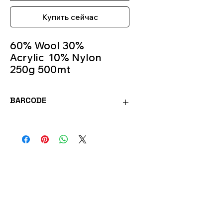
Купить сейчас
60% Wool 30%
Acrylic 10% Nylon
250g 500mt
Knitting Needle 4m -
4.5m
BARCODE
Colour 163
ECON163