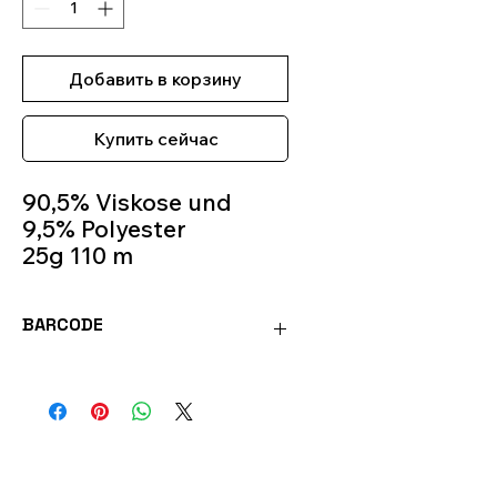
Добавить в корзину
Купить сейчас
90,5% Viskose und
9,5% Polyester
25g 110 m
Crochet Hook 1 mm-2
mm
BARCODE
Colour 8221
4036014148540