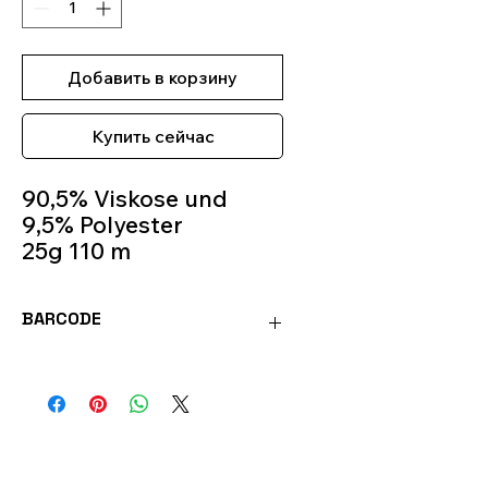
Добавить в корзину
Купить сейчас
90,5% Viskose und
9,5% Polyester
25g 110 m
Crochet Hook 1 mm-2
mm
BARCODE
Colour 8205
4036014148519