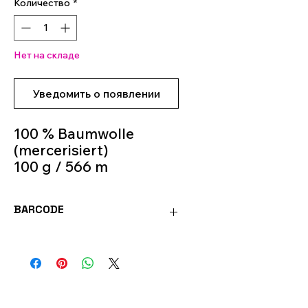
Количество
*
Нет на складе
Уведомить о появлении
100 % Baumwolle
(mercerisiert)
100 g / 566 m
Crochet Hook 1,50 mm
- 2 mm
BARCODE
Colour 115
4036014005881