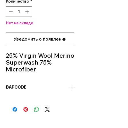
Количество
*
Нет на складе
Уведомить о появлении
25% Virgin Wool Merino
Superwash 75%
Microfiber
100g 350mt
knitting Needles 3.5m -
BARCODE
4m
Colour 512
8020586493289