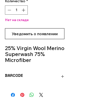
Количество
*
Нет на складе
Уведомить о появлении
25% Virgin Wool Merino
Superwash 75%
Microfiber
100g 350mt
knitting Needles 3.5m -
BARCODE
4m
Colour 509
8020586493258