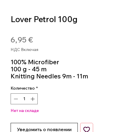
Lover Petrol 100g
Артикул: 8020586493425
Цена
6,95 €
НДС Включая
100% Microfiber
100 g - 45 m
Knitting Needles 9m - 11m
Colour 530
Количество
*
Нет на складе
Уведомить о появлении