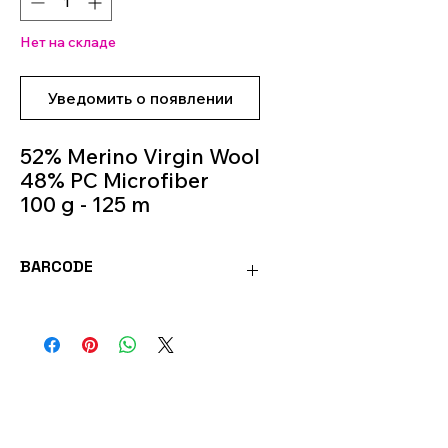
Нет на складе
Уведомить о появлении
52% Merino Virgin Wool
48% PC Microfiber
100 g - 125 m
Knitting Needles 5.5m -
6.5m
BARCODE
Colour 0595
8020586052370