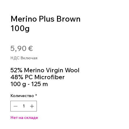
Merino Plus Brown
100g
Артикул: 8020586490325
Цена
5,90 €
НДС Включая
52% Merino Virgin Wool
48% PC Microfiber
100 g - 125 m
Knitting Needles 5.5m -
Количество
*
6.5m
Colour 611
Нет на складе