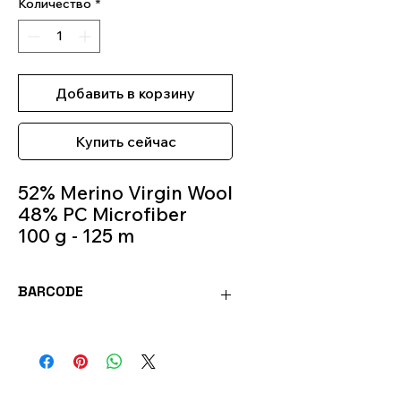
Количество
*
Добавить в корзину
Купить сейчас
52% Merino Virgin Wool
48% PC Microfiber
100 g - 125 m
Knitting Needles 5.5m -
6.5m
BARCODE
Colour 485
8020586491445