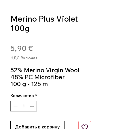
Merino Plus Violet
100g
Артикул: 8020586491452
Цена
5,90 €
НДС Включая
52% Merino Virgin Wool
48% PC Microfiber
100 g - 125 m
Knitting Needles 5.5m -
Количество
*
6.5m
Colour 486
Добавить в корзину