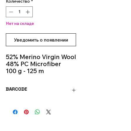
Количество
*
Нет на складе
Уведомить о появлении
52% Merino Virgin Wool
48% PC Microfiber
100 g - 125 m
Knitting Needles 5.5m -
6.5m
BARCODE
Colour 0100
8020586052264