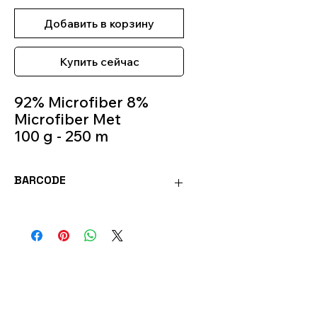
Добавить в корзину
Купить сейчас
92% Microfiber 8%
Microfiber Met
100 g - 250 m
Knitting
Needles 4.5mm -
BARCODE
5.5mm
Colour 970
8020586399314