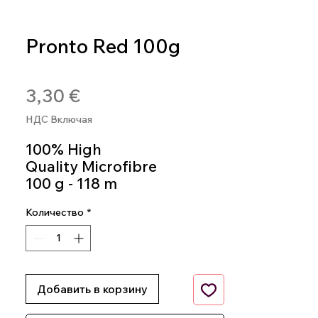
Pronto Red 100g
Артикул: 8020586108633
Цена
3,30 €
НДС Включая
100% High
Quality Microfibre
100 g - 118 m
Knitting Needles 5m - 6m
Количество
*
Colour 563
Добавить в корзину