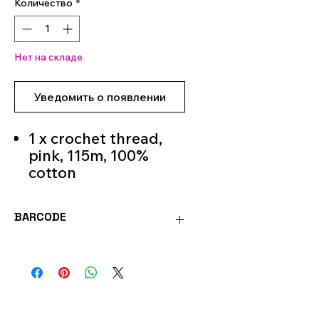
Количество
*
Нет на складе
Уведомить о появлении
1 x crochet thread,
pink, 115m, 100%
cotton
2 x crochet thread,
pink and cream, 23m
BARCODE
each, 100% cotton
1 x Black Crochet
4036014268262
Thread 3m 100%
Cotton
Filling cotton, 25g,
100% polyester