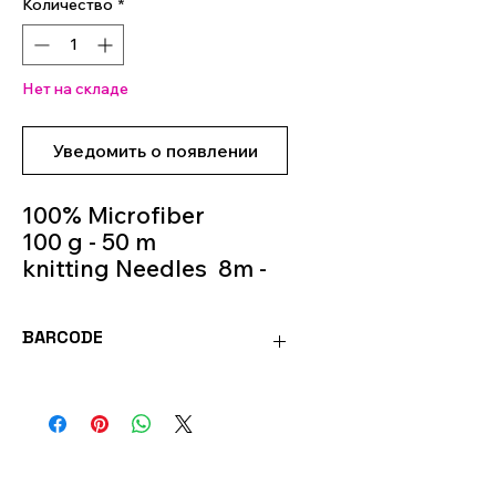
Количество
*
Нет на складе
Уведомить о появлении
100% Microfiber
100 g - 50 m
knitting Needles 8m -
10m
Colour 944
BARCODE
8020586485239